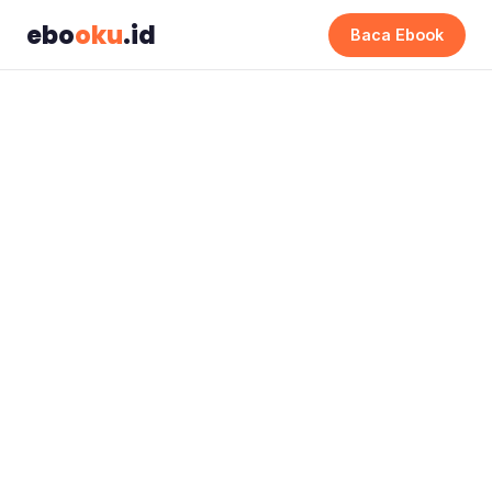
ebo
oku
.id
Baca Ebook