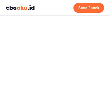
ebo
oku
.id
Baca Ebook